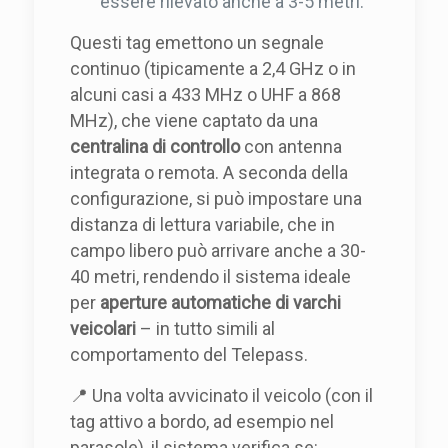
essere rilevato anche a 3-5 metri.
Questi tag emettono un segnale
continuo (tipicamente a 2,4 GHz o in
alcuni casi a 433 MHz o UHF a 868
MHz), che viene captato da una
centralina di controllo
con antenna
integrata o remota. A seconda della
configurazione, si può impostare una
distanza di lettura variabile, che in
campo libero può arrivare anche a 30-
40 metri, rendendo il sistema ideale
per
aperture automatiche di varchi
veicolari
– in tutto simili al
comportamento del Telepass.
📍 Una volta avvicinato il veicolo (con il
tag attivo a bordo, ad esempio nel
parasole), il sistema verifica se: