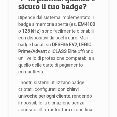
sicuro il tuo badge?
Dipende dal sistema implementato. I
badge a memoria aperta (es.
EM4100
o
125 kHz
) sono facilmente clonabili
con dispositivi da pochi euro. Ma i
badge basati su
DESFire EV2
,
LEGIC
Prime/Advant
o
iCLASS Elite
offrono
un livello di protezione comparabile a
quello delle carte di pagamento
contactless.
I nostri sistemi utilizzano badge
criptati, configurati con
chiavi
univoche per ogni cliente
, rendendo
impossibile la clonazione senza
accesso all’infrastruttura di codifica.