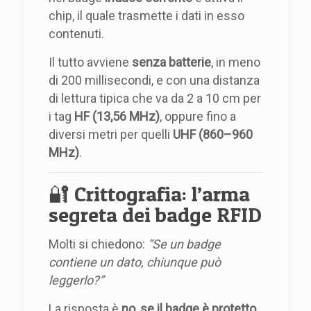
chip, il quale trasmette i dati in esso
contenuti.
Il tutto avviene
senza batterie
, in meno
di 200 millisecondi, e con una distanza
di lettura tipica che va da 2 a 10 cm per
i tag
HF (13,56 MHz)
, oppure fino a
diversi metri per quelli
UHF (860–960
MHz)
.
🔐 Crittografia: l’arma
segreta dei badge RFID
Molti si chiedono:
“Se un badge
contiene un dato, chiunque può
leggerlo?”
La risposta è
no, se il badge è protetto