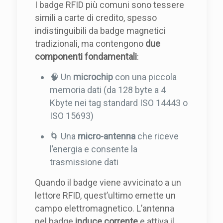
I badge RFID più comuni sono tessere
simili a carte di credito, spesso
indistinguibili da badge magnetici
tradizionali, ma contengono
due
componenti fondamentali
:
🧠 Un
microchip
con una piccola
memoria dati (da 128 byte a 4
Kbyte nei tag standard ISO 14443 o
ISO 15693)
🌀 Una
micro-antenna
che riceve
l’energia e consente la
trasmissione dati
Quando il badge viene avvicinato a un
lettore RFID, quest’ultimo emette un
campo elettromagnetico. L’antenna
nel badge
induce corrente
e attiva il