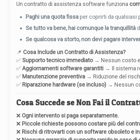
Un contratto di assistenza software funziona
com
Paghi una quota fissa
per coprirti da qualsiasi
Se tutto va bene, hai comunque la tranquillità
d
Se qualcosa va storto, non devi pagare intervent
📌
Cosa Include un Contratto di Assistenza?
✅
Supporto tecnico immediato
→ Nessun costo ext
✅
Aggiornamenti software garantiti
→ Il sistema r
✅
Manutenzione preventiva
→ Riduzione del rischi
✅
Riparazione hardware (se incluso)
→ Nessun cost
Cosa Succede se Non Fai il Contrat
❌
Ogni intervento si paga separatamente.
❌
Piccole richieste possono costare più del contr
❌
Rischi di ritrovarti con un software obsoleto e inu
❌
Nessuna garanzia di supporto rapido in caso di