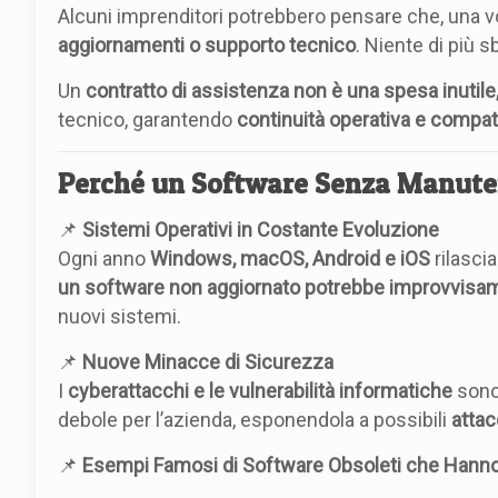
Alcuni imprenditori potrebbero pensare che, una vo
aggiornamenti o supporto tecnico
. Niente di più s
Un
contratto di assistenza non è una spesa inutil
tecnico, garantendo
continuità operativa e compati
Perché un Software Senza Manute
📌
Sistemi Operativi in Costante Evoluzione
Ogni anno
Windows, macOS, Android e iOS
rilasci
un software non aggiornato potrebbe improvvisam
nuovi sistemi.
📌
Nuove Minacce di Sicurezza
I
cyberattacchi e le vulnerabilità informatiche
sono 
debole per l’azienda, esponendola a possibili
attac
📌
Esempi Famosi di Software Obsoleti che Hann