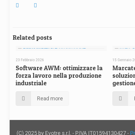
Related posts
23 Febbraio 2026
15 Gennaio 
Software AWM: ottimizzare la
Marcate
forza lavoro nella produzione
soluzion
industriale
gestion
Read more
(C) 2025 by Evotre s.r.l. - P.IVA IT01594130427 -
P