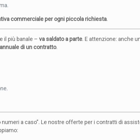
ema.
ativa commerciale per ogni piccola richiesta
.
 il più banale –
va saldato a parte
. E attenzione: anche u
 annuale di un contratto
.
one.
umeri a caso”. Le nostre offerte per i contratti di assis
appiamo: