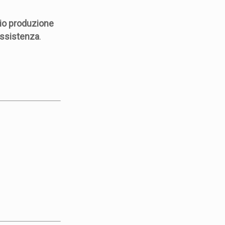
io produzione
 assistenza
.