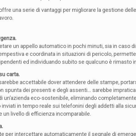
ffre una serie di vantaggi per migliorare la gestione de
avoro.
rgenza.
etare un appello automatico in pochi minuti, sia in caso 
empestiva e coordinata in situazioni di pericolo, permett
 dipendenti ed individuando subito se qualcuno è rimasto in
u carta.
arebbe accettabile dover attendere delle stampe, portars
con spunta dei presenti e degli assenti… sarebbe impraticab
ca di un’azienda eco-sostenibile, eliminando completament
nviati in tempo reale sui telefonini degli addetti alla sic
 un livello di efficienza incomparabile.
a.
nte per intercettare automaticamente il segnale di emerg