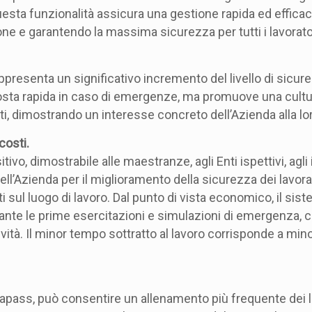
uesta funzionalità assicura una gestione rapida ed efficac
e e garantendo la massima sicurezza per tutti i lavorator
ppresenta un significativo incremento del livello di sicur
posta rapida in caso di emergenze, ma promuove una cultu
i, dimostrando un interesse concreto dell’Azienda alla lor
costi.
vo, dimostrabile alle maestranze, agli Enti ispettivi, agli 
ll’Azienda per il miglioramento della sicurezza dei lavorat
ti sul luogo di lavoro. Dal punto di vista economico, il sist
urante le prime esercitazioni e simulazioni di emergenza,
revità. Il minor tempo sottratto al lavoro corrisponde a mino
capass, può consentire un allenamento più frequente dei l