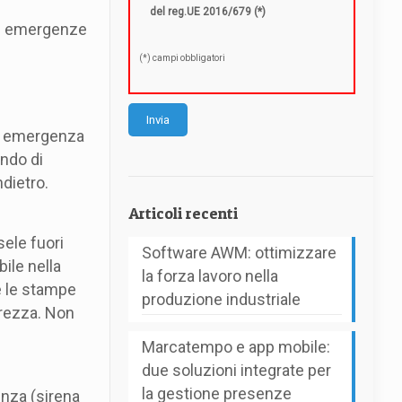
del reg.UE 2016/679 (*)
lle emergenze
(*) campi obbligatori
di emergenza
endo di
dietro.
Articoli recenti
ele fuori
Software AWM: ottimizzare
ile nella
la forza lavoro nella
e le stampe
produzione industriale
urezza. Non
Marcatempo e app mobile:
due soluzioni integrate per
la gestione presenze
enza (sirena