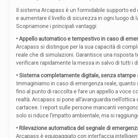
Il sistema Arcapass è un formidabile supporto ed o
e aumentare il livello di sicurezza in ogni luogo di l
Scopriamone i principali vantaggi:
• Appello automatico e tempestivo in caso di eme
Arcapass si distingue per la sua capacità di compl
reale che di simulazioni. Garantisce una risposta t
verificare rapidamente la messa in salvo di tutti i
• Sistema completamente digitale, senza stampe s
Immaginiamo in caso di emergenza reale, quanto s
fino al punto di raccolta e fare un appello a voce 
realtà. Arcapass si pone all’avanguardia nell’otti
cartacee. I report sulle persone mancanti vengono i
solo si riduce l’impatto ambientale, ma si raggiunge
• Rilevazione automatica del segnale di emergenz
Arcapass è equipaggiato con interfaccia intellige