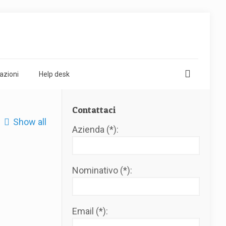
azioni
Help desk
Contattaci
Show all
Azienda (*):
Nominativo (*):
Email (*):