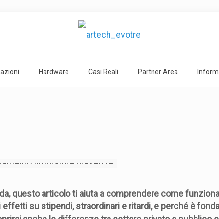
cazioni
Hardware
Casi Reali
Partner Area
Inform
nda, questo articolo ti aiuta a comprendere come funzion
 effetti su stipendi, straordinari e ritardi, e perché è fon
rirai anche le differenze tra settore privato e pubblico e