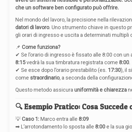
che un software ben configurato può offrire.
Nel mondo del lavoro, la precisione nella rilevazi
datori di lavoro
. Uno strumento chiave in questo pr
gli orari di ingresso e uscita a determinati multipli 
📌
Come funziona?
✔ Se l’orario di ingresso è fissato alle 8:00 con u
8:15
vedrà la sua timbratura registrata come
8:00
.
✔ Se esce dopo l’orario prestabilito (es.
17:30
), il
come
straordinario
, a seconda della configurazion
Questo metodo assicura
uniformità e chiarezza
ne
🔍 Esempio Pratico: Cosa Succede 
💡
Caso 1:
Marco entra alle
8:09
➡ L’arrotondamento lo sposta alle
8:00
e la sua gi