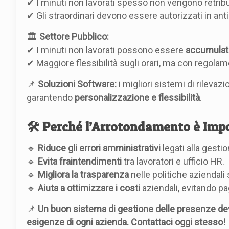
✔ I minuti non lavorati spesso non vengono retribui
✔ Gli straordinari devono essere autorizzati in anti
🏛
Settore Pubblico:
✔ I minuti non lavorati possono essere
accumulat
✔ Maggiore flessibilità sugli orari, ma con regolame
📌
Soluzioni Software:
i migliori sistemi di rileva
garantendo
personalizzazione e flessibilità
.
🛠 Perché l’Arrotondamento è Imp
🔹
Riduce gli errori amministrativi
legati alla gesti
🔹
Evita fraintendimenti
tra lavoratori e ufficio HR.
🔹
Migliora la trasparenza
nelle politiche aziendali s
🔹
Aiuta a ottimizzare i costi
aziendali, evitando p
📌
Un buon sistema di gestione delle presenze dev
esigenze di ogni azienda. Contattaci oggi stesso!