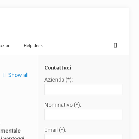
azioni
Help desk
Contattaci
Show all
Azienda (*):
Nominativo (*):
a
Email (*):
damentale
 i vantaggi