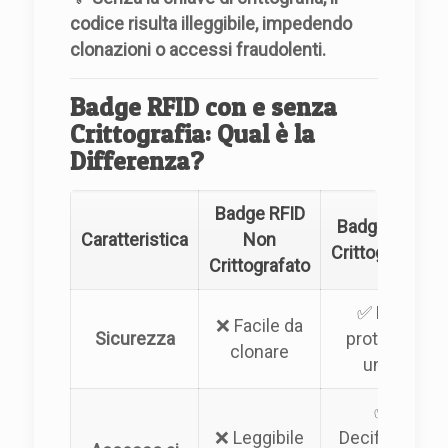
codice risulta illeggibile, impedendo
clonazioni o accessi fraudolenti.
Badge RFID con e senza
Crittografia: Qual è la
Differenza?
Badge RFID
Badge RFID
Caratteristica
Non
Crittografato
Crittografato
✅ Dati
❌ Facile da
Sicurezza
protetti e
clonare
unici
✅
❌ Leggibile
Decifrabile