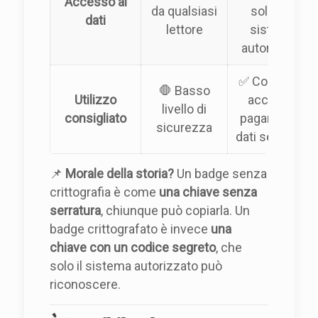
Accesso ai
da qualsiasi
solo da
dati
lettore
sistemi
autorizzati
✅ Controllo
🛑 Basso
Utilizzo
accessi,
livello di
consigliato
pagamenti,
sicurezza
dati sensibili
📌
Morale della storia?
Un badge senza
crittografia è come
una chiave senza
serratura
, chiunque può copiarla. Un
badge crittografato è invece
una
chiave con un codice segreto
, che
solo il sistema autorizzato può
riconoscere.