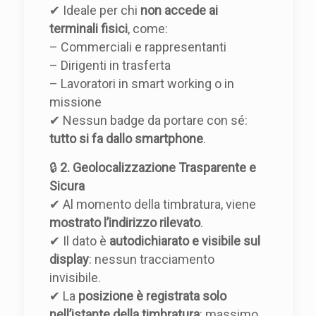
✔ Ideale per chi
non accede ai
terminali fisici
, come:
– Commerciali e rappresentanti
– Dirigenti in trasferta
– Lavoratori in smart working o in
missione
✔ Nessun badge da portare con sé:
tutto si fa dallo smartphone
.
🔒
2. Geolocalizzazione Trasparente e
Sicura
✔ Al momento della timbratura, viene
mostrato l’indirizzo rilevato
.
✔ Il dato è
autodichiarato e visibile sul
display
: nessun tracciamento
invisibile.
✔ La
posizione è registrata solo
nell’istante della timbratura
: massimo